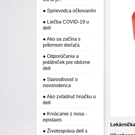
● Sprievodca očkovaním
● Liečba COVID-19 u
detí
● Ako sa začína s
príkrmom dieťaťa
● Odporúčania a
jedálniček pre obézne
deti
● Starostlivosť o
novorodenca
● Ako zvládnuť hnačku u
detí
● Krvácanie z nosa -
epistaxis
Lekárnička
● Životospráva detí s