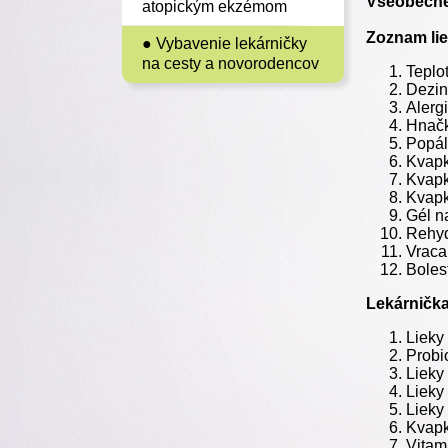
Všeobecné
atopickým ekzémom
Zoznam li
● Vybavenie lekárničky
na cesty a novorodencov
Teplo
Dezin
Alergi
Hnačk
Popál
Kvapk
Kvapk
Kvapk
Gél n
Rehyd
Vraca
Boles
Lekárničk
Lieky 
Probi
Lieky
Lieky 
Lieky
Kvapk
Vitam