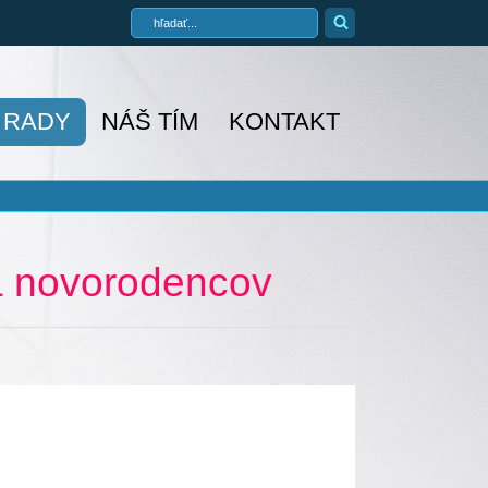
A RADY
NÁŠ TÍM
KONTAKT
 a novorodencov