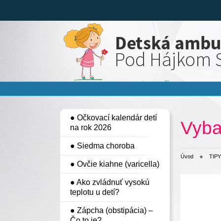
● Očkovací kalendár detí
Vyba
na rok 2026
● Siedma choroba
Úvod
TIPY
● Ovčie kiahne (varicella)
● Ako zvládnuť vysokú
teplotu u detí?
● Zápcha (obstipácia) –
Čo to je?