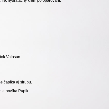
anie, hydratačný krém po opaľovaní.
ztok Valosun
me čapíka aj sirupu.
nie bruška Pupík