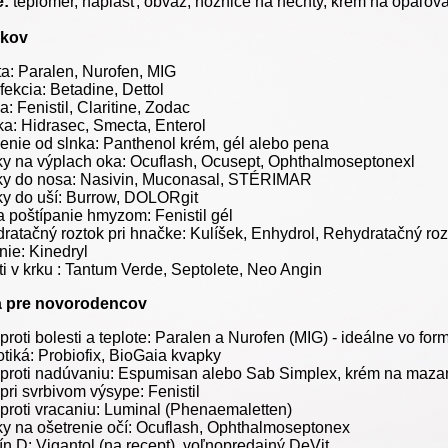
:
teplomer, náplasť, obväz, nožnice na nechty, krém na opaľov
ekov
ta: Paralen, Nurofen, MIG
fekcia: Betadine, Dettol
a: Fenistil, Claritine, Zodac
a: Hidrasec, Smecta, Enterol
enie od slnka: Panthenol krém, gél alebo pena
y na výplach oka: Ocuflash, Ocusept, Ophthalmoseptonexl
y do nosa: Nasivin, Muconasal, STÉRIMAR
y do uší: Burrow, DOLORgit
a poštípanie hmyzom: Fenistil gél
ratačný roztok pri hnačke: Kulíšek, Enhydrol, Rehydratačný ro
nie: Kinedryl
ti v krku : Tantum Verde, Septolete, Neo Angin
a pre novorodencov
proti bolesti a teplote: Paralen a Nurofen (MIG) - ideálne vo for
otiká: Probiofix, BioGaia kvapky
 proti nadúvaniu: Espumisan alebo Sab Simplex, krém na maza
pri svrbivom výsype: Fenistil
 proti vracaniu: Luminal (Phenaemaletten)
y na ošetrenie očí: Ocuflash, Ophthalmoseptonex
ín D: Vigantol (na recept), voľnopredajný DeVit