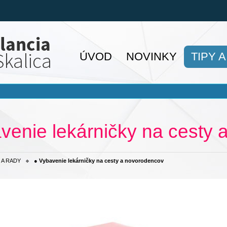
ÚVOD
NOVINKY
TIPY 
venie lekárničky na cesty
 A RADY
● Vybavenie lekárničky na cesty a novorodencov