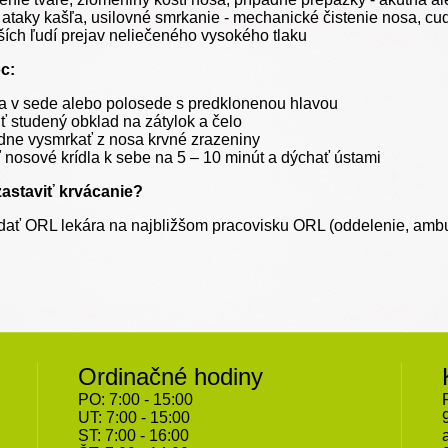
 ataky kašľa, usilovné smrkanie - mechanické čistenie nosa, cud
rších ľudí prejav neliečeného vysokého tlaku
oc:
a v sede alebo polosede s predklonenou hlavou
iť studený obklad na zátylok a čelo
dne vysmrkať z nosa krvné zrazeniny
iť nosové krídla k sebe na 5 – 10 minút a dýchať ústami
zastaviť krvácanie?
dať ORL lekára na najbližšom pracovisku ORL (oddelenie, amb
Ordinačné hodiny
PO: 7:00 - 15:00
UT: 7:00 - 15:00
ST: 7:00 - 16:00