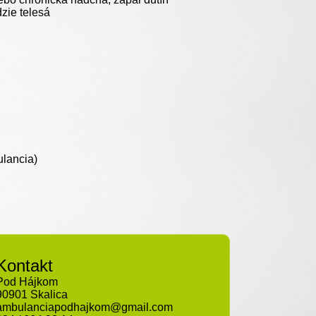
zie telesá
ulancia)
Kontakt
Pod Hájkom
90901 Skalica
ambulanciapodhajkom@gmail.com