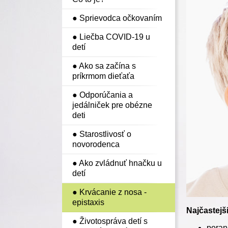
● Sprievodca očkovaním
● Liečba COVID-19 u
detí
● Ako sa začína s
príkrmom dieťaťa
● Odporúčania a
jedálniček pre obézne
deti
● Starostlivosť o
novorodenca
● Ako zvládnuť hnačku u
detí
● Krvácanie z nosa -
epistaxis
Najčastejš
● Životospráva detí s
poran