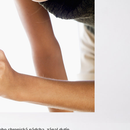
lebo chronická nádcha, zápal dutín