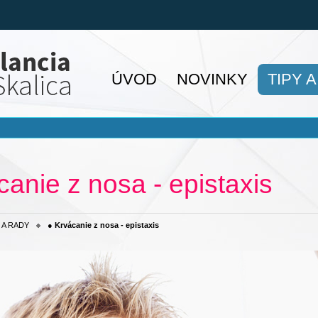
ÚVOD
NOVINKY
TIPY 
canie z nosa - epistaxis
 A RADY
● Krvácanie z nosa - epistaxis