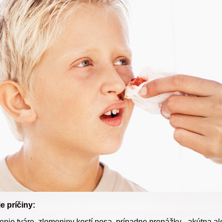
ie príčiny:
enie tváre, zlomeniny kostí nosa, prípadne prepážky - akútna a