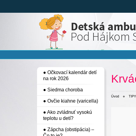
● Očkovací kalendár detí
Krvá
na rok 2026
● Siedma choroba
Úvod
TIPY
● Ovčie kiahne (varicella)
● Ako zvládnuť vysokú
teplotu u detí?
● Zápcha (obstipácia) –
Čo to je?