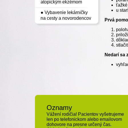
atopickým ekzémom
ťažké
u sta
● Vybavenie lekárničky
na cesty a novorodencov
Prvá pom
poloh
prilož
dôkla
stlač
Nedarí sa 
vyhľa
Oznamy
Vážení rodičia! Pacientov vyšetrujeme
len po telefonickom alebo emailovom
dohovore na presne určený čas.